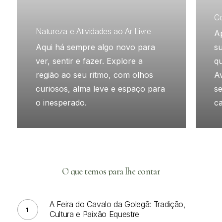
C
Natureza e Atividades ao Ar Livre
A
Aqui há sempre algo novo para
s
ver, sentir e fazer. Explore a
qu
região ao seu ritmo, com olhos
A
curiosos, alma leve e espaço para
s
o inesperado.
c
O
que
temos
para
lhe
contar
A
Feira
A Feira do Cavalo da Golegã: Tradição,
do
Cultura e Paixão Equestre