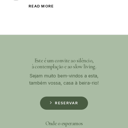
nascer
READ MORE
Rio
Almonda
Este é um convite ao silêncio,
à contemplação e ao slow living.
Sejam muito bem-vindos a esta,
também vossa, casa à beira-rio!
R
E
S
E
R
V
A
R
Onde o esperamos