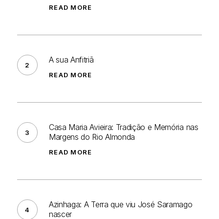
Cavalo
READ MORE
da
Golegã:
A
Tradição,
sua
A sua Anfitriã
Cultura
Anfitriã
e
READ MORE
Paixão
Equestre
Casa
Maria
Casa Maria Avieira: Tradição e Memória nas
Avieira:
Margens do Rio Almonda
Tradição
READ MORE
e
Memória
Azinhaga: A Terra que
nas
viu José
Azinhaga: A Terra que viu José Saramago
Margens
Saramago
nascer
do