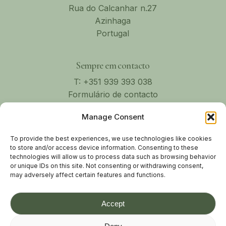
Rua do Calcanhar n.27
Azinhaga
Portugal
Sempre em contacto
T: +351 939 393 038
Formulário de contacto
Manage Consent
To provide the best experiences, we use technologies like cookies
to store and/or access device information. Consenting to these
technologies will allow us to process data such as browsing behavior
or unique IDs on this site. Not consenting or withdrawing consent,
may adversely affect certain features and functions.
Accept
©
2026
Casa Maria Avieira